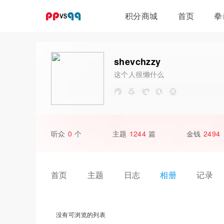
积分商城
首页
拳
比赛门票
拳手保险
shevchzzy
这个人很懒什么
都没写
听众
0
个
主题
1244
篇
金钱
2494
首页
主题
日志
相册
记录
没有可浏览的列表