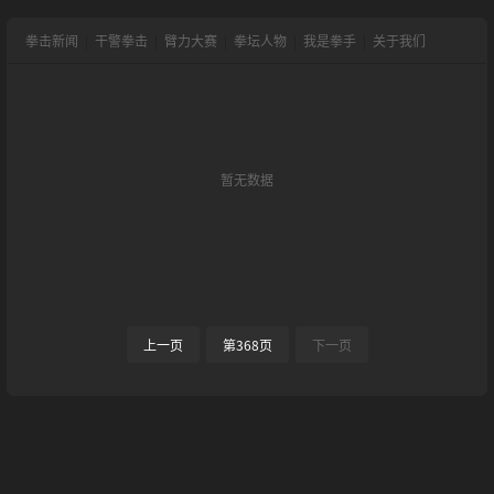
拳击新闻
|
干警拳击
|
臂力大赛
|
拳坛人物
|
我是拳手
|
关于我们
暂无数据
上一页
第368页
下一页