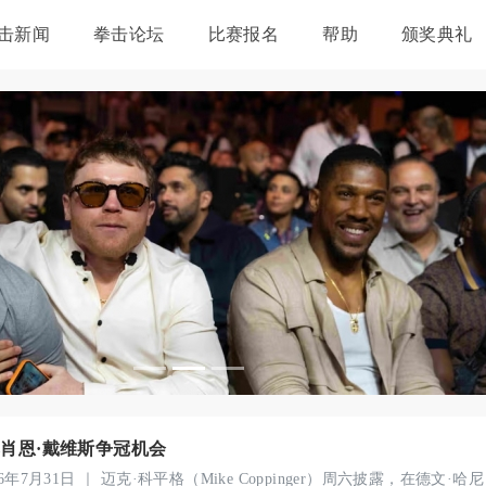
击新闻
拳击论坛
比赛报名
帮助
颁奖典礼
关于我们
卡内洛·阿尔瓦雷斯通过排除最强劲的挑战者建立了自己的帝国
11
鲍勃·阿鲁姆对凯肖恩·戴维斯拒绝与哈尼对决感到困惑
16
安布罗斯报道：梅尔卡多称凯肖恩·戴维斯从未打算与德文·哈尼交
12
沃伦告诉弗瑞和约书亚“赶紧”签订超级大战协议
17
泰森·富里对阵安东尼·约书亚的比赛“不会在英国举行”
13
埃迪·赫恩拒绝TKO参与安东尼·约书亚对阵泰森·富里的赛事推广
18
迈克·泰森沉浸式游乐项目在拉斯维加斯首秀
14
约恩利·埃尔南德斯在迎战维隆前抨击中量级拳手
19
基肖恩·戴维斯争冠机会
特伦斯·克劳福德重返健身房，复出传闻愈演愈烈
15
“利用他的弱点”：伊图马与菲利普·赫尔戈维奇谈空缺冠军赛
20
人民的P4P（拳迷