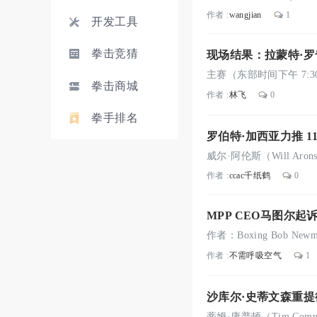
作者 :
wangjian
1
开发工具
拳击竞猜
现场结果：拉蒙特·罗奇
拳击商城
作者 :
林飞
0
拳手排名
罗伯特·加西亚力推 11
作者 :
ccac千纸鹤
0
MPP CEO马图尔起
作者 :
不需呼吸空气
1
沙库尔·史蒂文森重提德