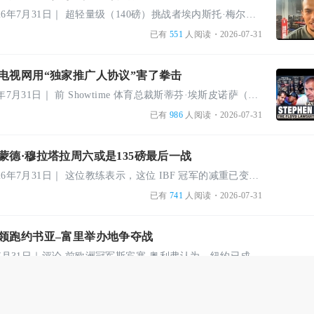
作者：汤姆·加尔姆｜2026年7月31日｜ 超轻量级（140磅）挑战者埃内斯托·梅尔卡多（Ernesto Mercado）认 ...
已有
551
人阅读
・2026-07-31
电视网用“独家推广人协议”害了拳击
埃迪·普罗尼舍夫｜2026年7月31日｜ 前 Showtime 体育总裁斯蒂芬·埃斯皮诺萨（Stephen Espinoza）认为， ...
已有
986
人阅读
・2026-07-31
蒙德·穆拉塔拉周六或是135磅最后一战
作者：奥利·坎贝尔｜2026年7月31日｜ 这位教练表示，这位 IBF 冠军的减重已变得过于苛刻，计划在周六卫冕 ...
0
已有
741
人阅读
・2026-07-31
约领跑约书亚–富里举办地争夺战
迈克尔·柯林斯｜2026年7月31日｜评论 前欧洲冠军斯宾塞·奥利弗认为，纽约已成为这场万众期待的安东尼· ...
已有
436
人阅读
・2026-07-31