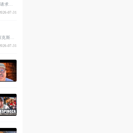
兰斯·普格米尔 2026年7月31日 拉斯维加斯——毛里西奥·苏莱曼需要从一切中得到休息，于是他请求是否 ...
026-07-31
英国拳击队有四名成员从“世界拳击杯：中国2026——贵阳市”带着奖牌归来，艾萨克·奥科（埃塞克斯格雷斯） ...
026-07-31