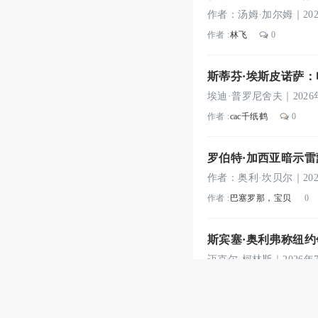
作者 :
林飞
0
斯蒂芬·埃斯皮诺萨：
作者 :
cac千纸鹤
0
罗伯特·加西亚暗示雷
作者 :
巴塞罗那，宝贝
斯宾塞·奥利弗称纽
作者 :
aaa399
0