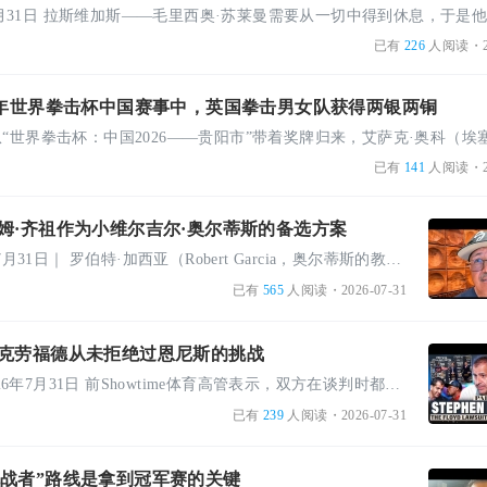
已有
226
人阅读
・2
6年世界拳击杯中国赛事中，英国拳击男女队获得两银两铜
已有
141
人阅读
・2
姆·齐祖作为小维尔吉尔·奥尔蒂斯的备选方案
作者：肯·伍兹｜2026年7月31日｜ 罗伯特·加西亚（Robert Garcia，奥尔蒂斯的教练）心里给奥尔蒂斯今年11 ...
已有
565
人阅读
・2026-07-31
·克劳福德从未拒绝过恩尼斯的挑战
作者：丹·安布罗斯 - 2026年7月31日 前Showtime体育高管表示，双方在谈判时都欢迎这场对决，但众所周知 ...
已有
239
人阅读
・2026-07-31
挑战者”路线是拿到冠军赛的关键