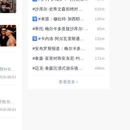
手#
的比赛关乎我们的传奇#
#沙库尔·史蒂文森拒绝对手
615m
的机会越来越少#
#来源：穆拉特·加西耶夫
105m
与贾雷尔·米勒就WBA拳王头
#蒂托·梅尔卡多质疑沙库尔·史
85m
衔展开谈判#
蒂文森要求德文·哈尼减重至1
#卡内洛·阿尔瓦雷斯通过
152m
44磅#
排除最强劲的挑战者建立了
#安布罗斯报道：梅尔卡多称
369m
自己的帝国#
凯肖恩·戴维斯从未打算与德
#泰森·富里对阵安东尼·约书
171m
文·哈尼交#
亚的比赛“不会在英国举行”#
#迈克·泰森沉浸式游乐项目
490m
作者：Lance Pugmire — 2026年7月31日 拉斯维加斯 — 基肖恩·戴维斯周五拒绝了Top Rank为对阵WBO次中量 ...
在拉斯维加斯首秀#
026-08-01
查看更多
斯科特·克里斯：赛佩达的高强度出拳似乎比皮特布尔那般可预测的攻击性，或坦克那天……不管他当时在做什么 ...
026-08-01