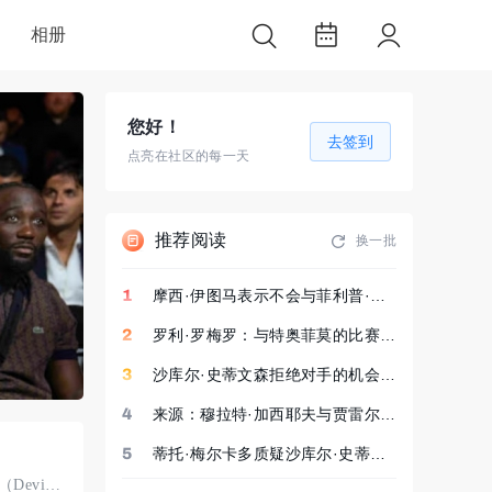
相册
您好！
去签到
点亮在社区的每一天
推荐阅读
换一批
奥利·坎贝尔报道：埃迪·赫恩抵制将约书亚·富里的比赛移师纽约
1
摩西·伊图马表示不会与菲利普·赫尔戈维奇拥抱或握手
6
帕克因营养师使用可卡因而药检呈阳性！
2
罗利·罗梅罗：与特奥菲莫的比赛关乎我们的传奇
7
杜布瓦与沃德利的世界冠军重赛可能于10月举行
3
沙库尔·史蒂文森拒绝对手的机会越来越少
8
康纳·本承诺在最后一场次中量级比赛中终结瑞安·加西亚的职业生
4
来源：穆拉特·加西耶夫与贾雷尔·米勒就WBA拳王头衔展开谈判
9
投票）：11-40
5
蒂托·梅尔卡多质疑沙库尔·史蒂文森要求德文·哈尼减重至144磅
10
作者：Tom Galm ｜ 2026年7月31日 ｜ 迈克·科平格（Mike Coppinger）周六披露，在德文·哈尼（Devin Han ...