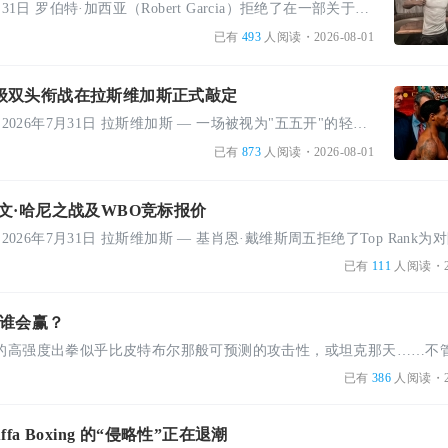
汤姆·艾弗斯｜2026年7月31日 罗伯特·加西亚（Robert Garcia）拒绝了在一部关于重量级拳手安东尼·约书亚 ...
已有
493
人阅读
・2026-08-01
级双头衔战在拉斯维加斯正式敲定
作者：Lance Pugmire — 2026年7月31日 拉斯维加斯 — 一场被视为"五五开"的轻量级头衔战在周五的称重中没 ...
已有
873
人阅读
・2026-08-01
文·哈尼之战及WBO竞标报价
已有
111
人阅读
・2
：谁会赢？
已有
386
人阅读
・2
a Boxing 的“侵略性”正在退潮