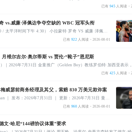
已有
945
人阅读
・2
 vs.威廉·泽佩达争夺空缺的 WBC 冠军头衔
主赛（东部时间下午 7:30 / 太平洋时间下午 4:30） 小拉蒙特·罗奇 VS 威廉·泽佩达 雷蒙德·穆拉塔拉 VS ...
已有
922
人阅读
・2026-08-01
 月维尔吉尔·奥尔蒂斯 vs 贾伦·“靴子”恩尼斯
已有
425
人阅读
・2
诉梅威瑟前商务经理及其父，索赔 830 万美元欺诈案
作者：Boxing Bob Newman ｜ 发布：2026年7月31日 ｜ 更新：2026年7月31日 曼尼·帕奎奥推广公司（Manny ...
已有
960
人阅读
・2026-08-01
文·哈尼“144磅协议体重”要求