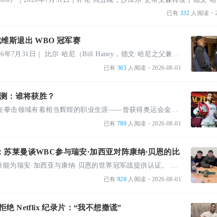
已有
332
人阅读
・2
维斯退出 WBO 冠军赛
作者：丹·安布罗斯｜2026年7月31日｜ 比尔·哈尼（Bill Haney，德文·哈尼之父兼团队核心）声称，基肖恩 ...
已有
365
人阅读
・2026-08-01
桑预测：谁将获胜？
斯科特·克里斯：康塞桑在拳击领域有着相当辉煌的职业生涯——曾获得奥运会金牌、世界冠军，并多次担任世界 ...
已有
780
人阅读
・2026-08-01
：苏莱曼谈WBC参与瑞安·加西亚对阵康纳·贝恩的比
WBC主席表示，他很自豪能为瑞安·加西亚与康纳·贝恩的世界冠军战提供认证。 作者：威尔·埃斯科 2026年 ...
已有
928
人阅读
・2026-08-01
 Netflix 纪录片：“我不想撒谎”