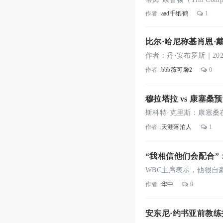
作者 :
aad千纸鹤
1
比尔·哈尼称基肖恩·戴
作者 :
bbb薇可馨2
0
穆拉塔拉 vs 康塞
作者 :
天涯落泊人
1
“我相信他们会配合”
赛
作者 :
华中
0
安东尼·约书亚前教练拒绝