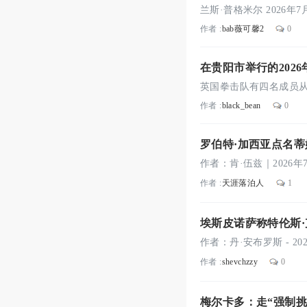
作者 :
bab薇可馨2
0
在贵阳市举行的202
作者 :
black_bean
0
罗伯特·加西亚点名蒂
作者 :
天涯落泊人
1
埃斯皮诺萨称特伦斯
作者 :
shevchzzy
0
梅尔卡多：走“强制