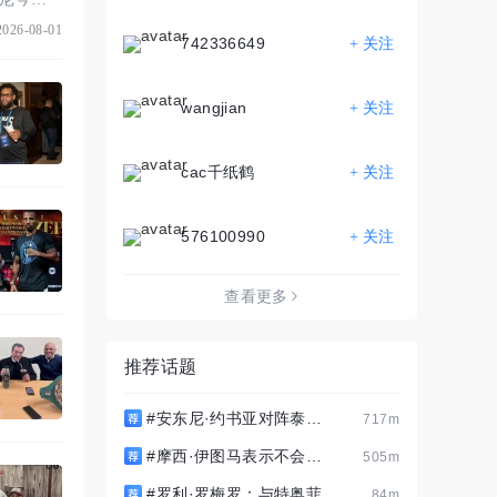
026-08-01
742336649
+ 关注
wangjian
+ 关注
cac千纸鹤
+ 关注
576100990
+ 关注
查看更多
推荐话题
#安东尼·约书亚对阵泰森·
717m
富里之战即将在梅国举行#
#摩西·伊图马表示不会与
505m
菲利普·赫尔戈维奇拥抱或握
#罗利·罗梅罗：与特奥菲莫
84m