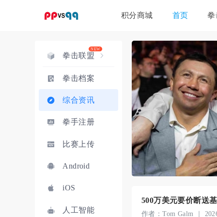
积分商城
首页
拳
比赛门票
拳手保险
拳击联盟
拳击档案
综合资讯
拳手注册
1
摩西·伊图马表示不会与菲利普·赫尔戈维奇拥抱或握手
6
比赛上传
2
罗利·罗梅罗：与特奥菲莫的比赛关乎我们的传奇
7
3
沙库尔·史蒂文森拒绝对手的机会越来越少
8
Android
4
来源：穆拉特·加西耶夫与贾雷尔·米勒就WBA拳王头衔展开谈判
9
iOS
5
蒂托·梅尔卡多质疑沙库尔·史蒂文森要求德文·哈尼减重至144磅
10
500万美元要价断送
人工智能