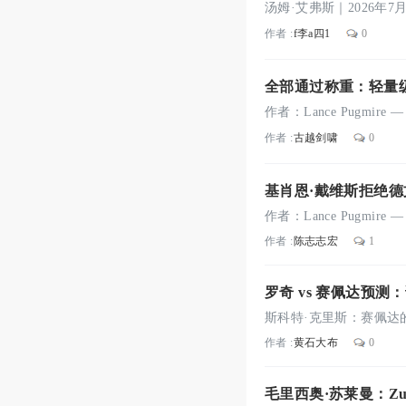
作者 :
f李a四1
0
全部通过称重：轻量
作者 :
古越剑啸
0
基肖恩·戴维斯拒绝德
作者 :
陈志志宏
1
罗奇 vs 赛佩达预测
作者 :
黄石大布
0
毛里西奥·苏莱曼：Zuff