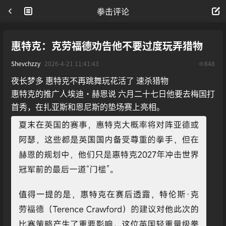
拳击评论
惠特克：克劳福德劝告他不要过度玩弄猎物
Shevchzzy
2026-4-21 11:41:43
848
夜长梦多 惠特克不再跳舞玩花活了 速杀猎物
惠特克的推广人埃迪·赫恩说 六月二十七日他要去梅国打
首秀，在扎亚斯和恩尼斯的垫场赛上亮相。